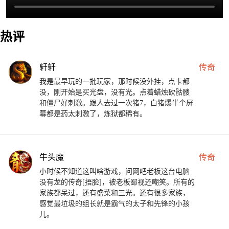
热评
轩轩
传奇
我是最早玩的一批玩家，那时候没外挂，点卡都
没，刚开始是买光盘，没有光。点着蜡烛砍骷髅
和僵尸好刺激。跟人去过一次猪7，白猪爆半个屏
幕都是药太刺激了，炼狱都稀有。
牛头魔
传奇
小时候不知道这叫啥游戏，问网吧老板这台电脑
没有龙的传奇[捂脸]，被老板鄙视还嘲笑。所有的
家族都呆过，还有盛菜和三光。还有很多家族，
感觉最垃圾的组长就是霸气的太子和先锋的小孩
儿。