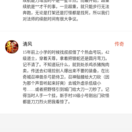
续航能力增加的不是一星半点。而最开始，超重
续航是**才干的事，一旦超重，就只能步行无法
奔跑，无论是打架还是打怪都是找死，所以我们
对法师的续航时间有很大争议。
清风
传奇
15年前上小学的时候找叔叔借了个热血号玩，42
级道士，穿着天尊，拿着把银蛇还是圆月弯刀。
记不清了。不知道玩什么，就到处杀鸡杀猪掏肉
卖，传送去幻境捡别人爆出来不要的装备，在比
奇城召神兽杀弓箭侍卫，召神骷髅给大刀砍（因
为那个声音听起来好爽）去城外虐杀低级小
号……或者把野怪引到城门给大刀一刀秒了。记
得当时人手一个挂，新手村10级小号刚出门砍怪
都是刀刀烈火把我看惊了。