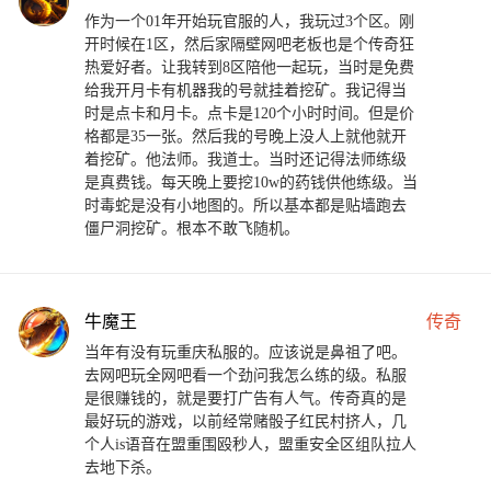
作为一个01年开始玩官服的人，我玩过3个区。刚
开时候在1区，然后家隔壁网吧老板也是个传奇狂
热爱好者。让我转到8区陪他一起玩，当时是免费
给我开月卡有机器我的号就挂着挖矿。我记得当
时是点卡和月卡。点卡是120个小时时间。但是价
格都是35一张。然后我的号晚上没人上就他就开
着挖矿。他法师。我道士。当时还记得法师练级
是真费钱。每天晚上要挖10w的药钱供他练级。当
时毒蛇是没有小地图的。所以基本都是贴墙跑去
僵尸洞挖矿。根本不敢飞随机。
牛魔王
传奇
当年有没有玩重庆私服的。应该说是鼻祖了吧。
去网吧玩全网吧看一个劲问我怎么练的级。私服
是很赚钱的，就是要打广告有人气。传奇真的是
最好玩的游戏，以前经常赌骰子红民村挤人，几
个人is语音在盟重围殴秒人，盟重安全区组队拉人
去地下杀。