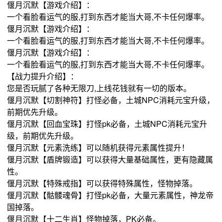
偃月沉默【游戏介绍】：
一个看脸看运气的服,打到东西才能当大哥,不卡任何爆率。
偃月沉默【游戏介绍】：
一个看脸看运气的服,打到东西才能当大哥,不卡任何爆率。
偃月沉默【游戏介绍】：
一个看脸看运气的服,打到东西才能当大哥,不卡任何爆率。
【战力提升介绍】：
您是否玩腻了各种无限刀,上线花钱就有一切的版本。
偃月沉默【切割神符】打怪必备，土城NPC消耗元宝升级，
前期优先升级。
偃月沉默【回血宝珠】打怪pk必备，土城NPC消耗元宝升
级，前期优先升级。
偃月沉默【元素洗练】可以随机获得元素属性提升！
偃月沉默【盾牌锻造】可以获得大量基础属性，更有隐藏属
性。
偃月沉默【特殊戒指】可以获得特殊属性，怪物掉落。
偃月沉默【骷髅魂骨】打怪pk必备，大量元素属性，神龙帝
国掉落。
偃月沉默【十二生肖】怪物掉落，PK必备。