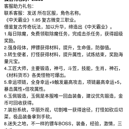
客服助力礼包：
联系客服：发送 所在区服，角色名称。
《中天霸业》1.85 复古微变三职业。
借鉴复古传奇玩法，加以升华，缔造出《中天霸业》。
1.每日除魔，免费领取除魔任务，完成击杀任务，获得超级
奖励。
2.强身段体，押镖获得材料，提升，生命值，防御值。
3.转生使者，打怪获得材料，提升属性，试炼结束，奖励海
量元宝。
4.工匠大师，主要锻造，神弓，斗笠，技能，生肖，神石，
《材料货币》各类怪物可爆出。
5.幸运项链，全身幸运+9触发最高攻击，项链最高幸运+5，
暴击属性+倍攻属性。
6.玉佩锻造，玉佩是本服唯一回血装备，建议优先锻造，金
币可回收获得。
7.装扮系统，华丽外观，切割唯一获得途径，打怪如砍瓜切
菜，极品装备拿到手软。
8.迷失之地，不一样的镖车BOSS，装备，经验，激情，三