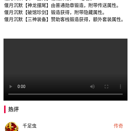
偃月沉默【神龙摆尾】由普通勋章锻造，附带传送属性。
偃月沉默【破馆珍剑】锻造获得，附带隐藏属性。
偃月沉默【三神装备】赞助客栈锻造获得，额外套装属性。
热评
千足虫
传奇