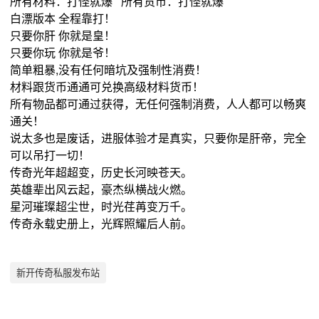
所有材料：打怪就爆 所有货币：打怪就爆
白漂版本 全程靠打！
只要你肝 你就是皇！
只要你玩 你就是爷！
简单粗暴,没有任何暗坑及强制性消费！
材料跟货币通通可兑换高级材料货币！
所有物品都可通过获得，无任何强制消费，人人都可以畅爽
通关！
说太多也是废话，进服体验才是真实，只要你是肝帝，完全
可以吊打一切！
传奇光年超超变，历史长河映苍天。
英雄辈出风云起，豪杰纵横战火燃。
星河璀璨超尘世，时光荏苒变万千。
传奇永载史册上，光辉照耀后人前。
新开传奇私服发布站