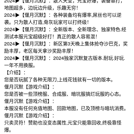
2024▶【偃月沉默】：散人天堂，元宝好爆，装备靠打，
地图超多，边玩边升级，乐趣无穷！
2024▶【偃月沉默】：各种装备均有爆率,屌丝也可以逆
袭。只为散人打造,骨灰玩家可以打终级！
2024▶【偃月沉默】：全新版本、全新理念、独家特色.经
测试本服元宝超级好打！真正的散人容易混！
2024▶【偃月沉默】：新区第3天晚上集体抢夺沙巴克，奖
励丰厚，老区每天拿沙奖励丰厚！
2024▶【偃月沉默】：2024独家沉默复古版本.耐玩.好玩.
一年不用换服。
【介绍】：
您是否玩腻了各种无限刀,上线花钱就有一切的版本。
偃月沉默【游戏介绍】：
您是否被一些顶榜服、合成服、暗坑服搞烂玩服的心态。
偃月沉默【游戏介绍】：
本服没有任何充值地图、回款地图，已及顶榜与暗坑消费。
偃月沉默【游戏介绍】：
只卖灵符！赞助也没变态属性,元宝只能靠回收,终极靠怪
爆。