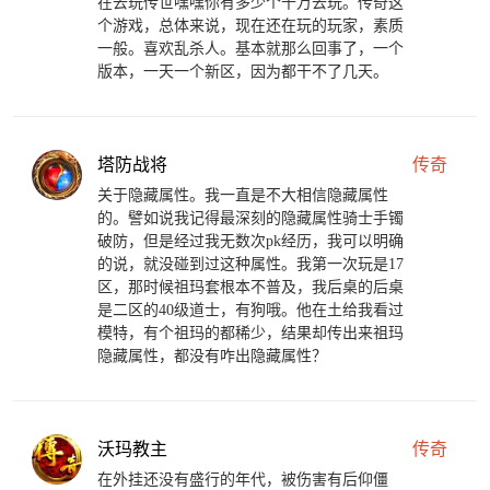
在去玩传世嘿嘿你有多少个千万去玩。传奇这
个游戏，总体来说，现在还在玩的玩家，素质
一般。喜欢乱杀人。基本就那么回事了，一个
版本，一天一个新区，因为都干不了几天。
塔防战将
传奇
关于隐藏属性。我一直是不大相信隐藏属性
的。譬如说我记得最深刻的隐藏属性骑士手镯
破防，但是经过我无数次pk经历，我可以明确
的说，就没碰到过这种属性。我第一次玩是17
区，那时候祖玛套根本不普及，我后桌的后桌
是二区的40级道士，有狗哦。他在土给我看过
模特，有个祖玛的都稀少，结果却传出来祖玛
隐藏属性，都没有咋出隐藏属性？
沃玛教主
传奇
在外挂还没有盛行的年代，被伤害有后仰僵