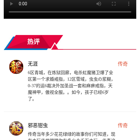
热评
无涯
传奇
6区青城，在炼狱回廊，电杀虹魔猪卫爆了全
区第一个求婚戒指，12区雪域，虫虫の浆糊，
0-37的运6裁决外加圣战一套和麻痹戒指，天
魔神甲，傲视全服。。如今，孩子已经6岁
了。
邪恶钳虫
传奇
传奇当年多少花花绿绿的故事你们可知道，现